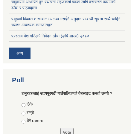
समुदायमा आधारित पुनःस्थापना सहजकर्ता पदका लागि दरखास्त फारामको
ढाँचा र पाठ्यक्रम
पशुपंक्षी विकास शाखाबाट उपलब्ध गराईने अनुदान सम्बन्धी सूचना साथै चाहिने
संलग्न आवश्यक कागजातहरु
प्रस्ताव पेश गरिएको निवेदन ढाँचा (कृषि शाखा) २०८०
अन्य
Poll
हजुरहरुलाई उदयपुरगढी गाउँपालिकाको वेबसाइट कस्तो लग्यो ?
Choices
ठिकै
राम्रो
धेरै ramro