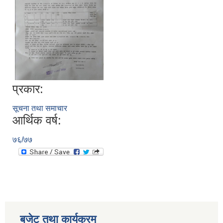
प्रकार:
सूचना तथा समाचार
सूचनाको हक सम्बन्धी विवरण - स्वत प्रकाशन (२०८२ साउन - असोज)
आर्थिक वर्ष:
७६/७७
बजेट तथा कार्यक्रम