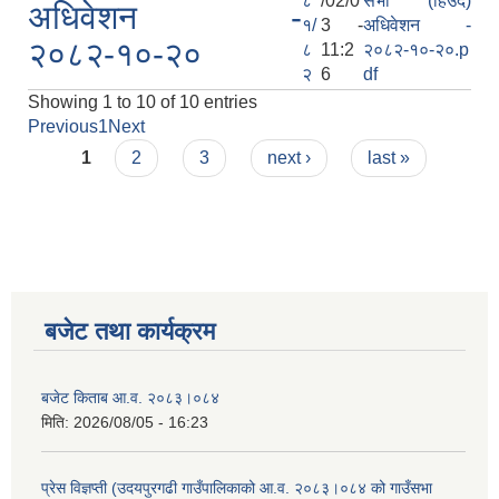
८
/02/0
सभा (हिँउदे)
अधिवेशन -
१/
3 -
अधिवेशन -
२०८२-१०-२०
८
11:2
२०८२-१०-२०.p
२
6
df
Showing 1 to 10 of 10 entries
Previous
1
Next
Pages
1
2
3
next ›
last »
बजेट तथा कार्यक्रम
बजेट किताब आ.व. २०८३।०८४
मिति:
2026/08/05 - 16:23
प्रेस विज्ञप्ती (उदयपुरगढी गाउँपालिकाको आ.व. २०८३।०८४ को गाउँसभा