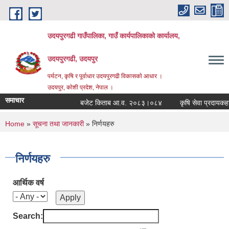
Skip to main content
उदयपुरगढी गाउँपालिका, गाउँ कार्यपालिकाको कार्यालय,
उदयपुरगढी, उदयपुर
पर्यटन, कृषि र पूर्वाधार उदयपुरगढी विकासकाे आधार ।
उदयपुर, काेशी प्रदेश, नेपाल ।
समाचार
बजेट किताब आ.व. २०८३।०८४
कृषि सेवा प्रदायकहरुक
You are here
Home
»
सूचना तथा जानकारी
» निर्णयहरु
निर्णयहरु
आर्थिक वर्ष
Search: