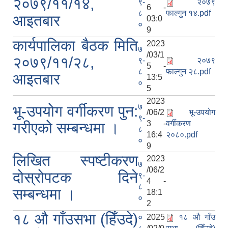
२०७९/११/१४,
९-
२०७९
6 -
८
फाल्गुन १४.pdf
आइतबार
03:0
०
9
कार्यपालिका बैठक मिति
2023
७
/03/1
२०७९/११/२८,
९-
२०७९
5 -
८
फाल्गुन २८.pdf
आइतबार
13:5
०
5
2023
७
भू-उपयोग वर्गीकरण पुन:
/06/2
भू-उपयोग
९-
3 -
वर्गीकरण
गरीएको सम्बन्धमा ।
८
16:4
२०८०.pdf
०
9
लिखित स्पष्टीकरण
2023
७
/06/2
दोस्रोपटक दिने
९-
4 -
८
सम्बन्धमा ।
18:1
०
2
१८ औ गाँउसभा (हिँउदे)
०
2025
१८ औ गाँउ