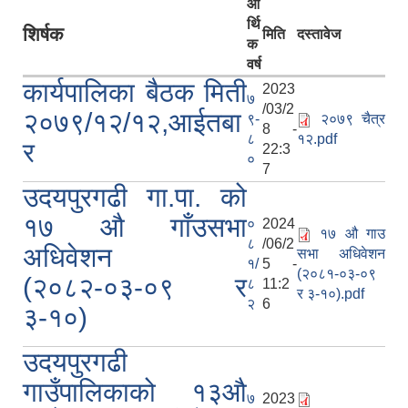
आ
र्थि
शिर्षक
मिति
दस्तावेज
क
वर्ष
कार्यपालिका बैठक मिती
2023
७
/03/2
२०७९/१२/१२,आईतबा
९-
२०७९ चैत्र
8 -
८
१२.pdf
र
22:3
०
7
उदयपुरगढी गा.पा. को
सूचनाको हक सम्बन्धी विवरण - स्वत प्रकाशन (२०८२ साउन - असोज)
१७ औ गाँउसभा
०
2024
१७ औ गाउ
८
/06/2
अधिवेशन
सभा अधिवेशन
१/
5 -
(२०८१-०३-०९
(२०८२-०३-०९ र
८
11:2
र ३-१०).pdf
२
6
३-१०)
उदयपुरगढी
गाउँपालिकाको १३औ
७
2023