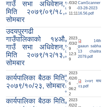
गाउँ सभा अधिवेशन,
९-
/03/2
CamScanner
८
9 -
03-28-2023
मिति २०७९/०९/१८,
०
11:11
16.56.pdf
सोमबार
उदयपुरगढी
गाउँपालिकाको १४औ
2023
७
14th
/03/2
गाउँ सभा अधिवेशन,
९-
gaaun sabha
9 -
८
13 chaitra
मिति २०७९/१२/१३,
12:3
०
2079.pdf
9
सोमबार
2023
७
कार्यपालिका बैठक मिति
/02/0
९-
२०७९ माघ
6 -
२०७९/१०/२३, सोमबार
८
२३.pdf
06:2
०
2
कार्यपालिका बैठक मिति
2023
७
/02/2