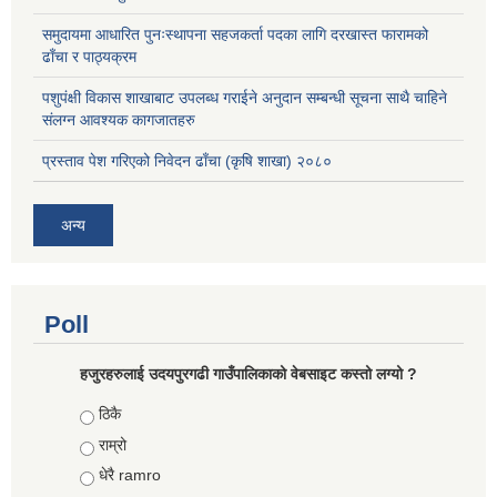
समुदायमा आधारित पुनःस्थापना सहजकर्ता पदका लागि दरखास्त फारामको
ढाँचा र पाठ्यक्रम
पशुपंक्षी विकास शाखाबाट उपलब्ध गराईने अनुदान सम्बन्धी सूचना साथै चाहिने
संलग्न आवश्यक कागजातहरु
प्रस्ताव पेश गरिएको निवेदन ढाँचा (कृषि शाखा) २०८०
अन्य
Poll
हजुरहरुलाई उदयपुरगढी गाउँपालिकाको वेबसाइट कस्तो लग्यो ?
Choices
ठिकै
राम्रो
धेरै ramro