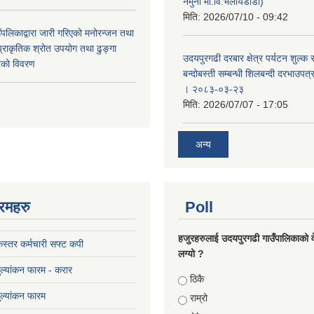
नमुना मा.वि.भलायडाँडा)
मिति:
2026/07/10 - 09:42
पलिकाद्वारा जारी गरिएको मनोरन्जन तथा
प्राकृतिक श्रोत उपयोग तथा ढुङ्गा
उदयपुरगढी दरबार क्षेत्र पर्यटन शुल्क
करको विवरण
बन्दोबस्ती सम्बन्धी शिलबन्दी दरभाउपत
। २०८३-०३-२३
मिति:
2026/07/07 - 17:05
अन्य
रमहरु
Poll
हजुरहरुलाई उदयपुरगढी गाउँपालिकाको 
स्तर कर्मचारी सफ्ट कपी
लग्यो ?
मुल्यांकन फारम - करार
Choices
ठिकै
मुल्यांकन फारम
राम्रो