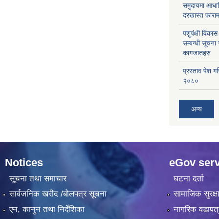
समुदायमा आधार
दरखास्त फाराम
पशुपंक्षी विक
सम्बन्धी सूचना
कागजातहरु
प्रस्ताव पेश ग
२०८०
अन्य
Notices
eGov serv
सूचना तथा समाचार
घटना दर्ता
सार्वजनिक खरीद /बोलपत्र सूचना
सामाजिक सुरक्ष
एन, कानुन तथा निर्देशिका
नागरिक वडापत्