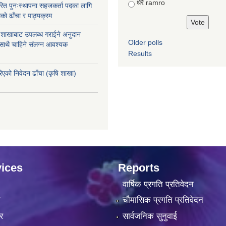
धेरै ramro
ित पुनःस्थापना सहजकर्ता पदका लागि
को ढाँचा र पाठ्यक्रम
ास शाखाबाट उपलब्ध गराईने अनुदान
Older polls
 साथै चाहिने संलग्न आवश्यक
Results
रिएको निवेदन ढाँचा (कृषि शाखा)
ices
Reports
वार्षिक प्रगति प्रतिवेदन
ा
चौमासिक प्रगति प्रतिवेदन
र
सार्वजनिक सुनुवाई