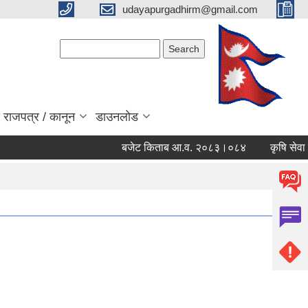
udayapurgadhirm@gmail.com
Search form
Search
 राजपत्र / कानून
डाउनलोड
बजेट किताब आ.व. २०८३।०८४
कृषि सेवा प्