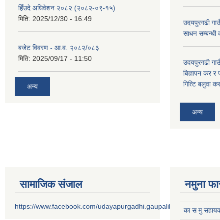
हिँउदे अधिवेशन २०८२ (२०८२-०९-१५)
मिति:
2025/12/30 - 16:49
उदयपुरगढी गाउँ
साधन सम्बन्धी
बजेट विवरण - आ.व. २०८२/०८३
मिति:
2025/09/17 - 11:50
उदयपुरगढी गाउँ
बिज्ञापन कर र 
गित्टि बलुवा 
अन्य
अन्य
सामाजिक संजाल
नमुना फा
https://www.facebook.com/udayapurgadhi.gaupalika
का स मु सहायक