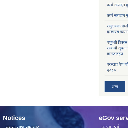
कार्य सम्पादन 
कार्य सम्पदान 
समुदायमा आधार
दरखास्त फाराम
पशुपंक्षी विक
सम्बन्धी सूचना
कागजातहरु
प्रस्ताव पेश ग
२०८०
अन्य
Notices
eGov serv
सूचना तथा समाचार
घटना दर्ता