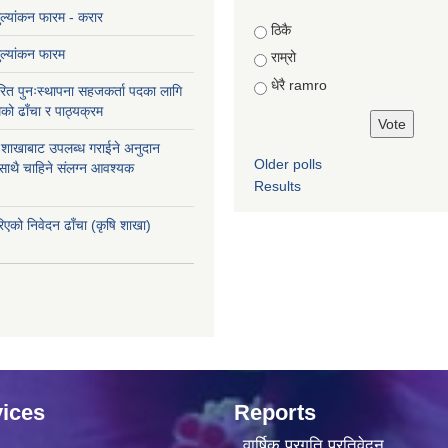
मुल्यांकन फारम - करार
Choices
ठिकै
मुल्यांकन फारम
राम्रो
धेरै ramro
ित पुनःस्थापना सहजकर्ता पदका लागि
को ढाँचा र पाठ्यक्रम
ास शाखाबाट उपलब्ध गराईने अनुदान
Older polls
 साथै चाहिने संलग्न आवश्यक
Results
रिएको निवेदन ढाँचा (कृषि शाखा)
ices
Reports
वार्षिक प्रगति प्रतिवेदन