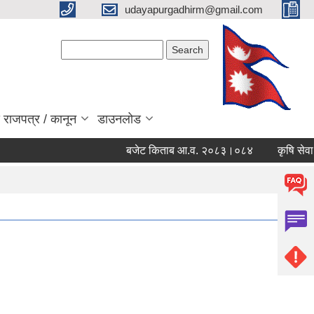
udayapurgadhirm@gmail.com
Search form
Search
 राजपत्र / कानून
डाउनलोड
बजेट किताब आ.व. २०८३।०८४
कृषि सेवा प्र