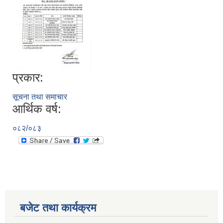
प्रकार:
सूचना तथा समाचार
आर्थिक वर्ष:
सूचनाको हक सम्बन्धी विवरण - स्वत प्रकाशन (२०८२ साउन - असोज)
०८२/०८३
बजेट तथा कार्यक्रम