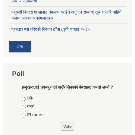
ढाँचा र पाठ्यक्रम
पशुपंक्षी विकास शाखाबाट उपलब्ध गराईने अनुदान सम्बन्धी सूचना साथै चाहिने
संलग्न आवश्यक कागजातहरु
प्रस्ताव पेश गरिएको निवेदन ढाँचा (कृषि शाखा) २०८०
अन्य
Poll
हजुरहरुलाई उदयपुरगढी गाउँपालिकाको वेबसाइट कस्तो लग्यो ?
Choices
ठिकै
राम्रो
धेरै ramro