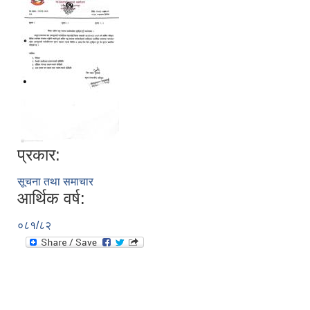
प्रकार:
सूचनाको हक सम्बन्धी विवरण - स्वत प्रकाशन (२०८२ साउन - असोज)
सूचना तथा समाचार
आर्थिक वर्ष:
०८१/८२