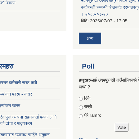
उदयपुरगढी दरबार क्षेत्र पर्यटन शुल्क
करको विवरण
बन्दोबस्ती सम्बन्धी शिलबन्दी दरभाउपत
। २०८३-०३-२३
मिति:
2026/07/07 - 17:05
अन्य
रमहरु
Poll
हजुरहरुलाई उदयपुरगढी गाउँपालिकाको 
स्तर कर्मचारी सफ्ट कपी
लग्यो ?
मुल्यांकन फारम - करार
Choices
ठिकै
मुल्यांकन फारम
राम्रो
धेरै ramro
ित पुनःस्थापना सहजकर्ता पदका लागि
को ढाँचा र पाठ्यक्रम
ास शाखाबाट उपलब्ध गराईने अनुदान