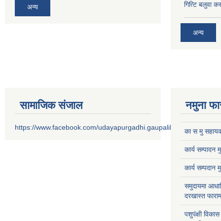
गित्टि बलुवा 
अन्य
अन्य
सामाजिक संजाल
नमुना फा
https://www.facebook.com/udayapurgadhi.gaupalika
का स मु सहायक
कार्य सम्पादन 
कार्य सम्पदान 
समुदायमा आधार
दरखास्त फाराम
पशुपंक्षी विक