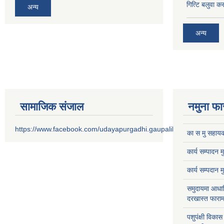
गित्टि बलुवा 
अन्य
अन्य
सामाजिक संजाल
नमुना फा
https://www.facebook.com/udayapurgadhi.gaupalika
का स मु सहायक
कार्य सम्पादन 
कार्य सम्पदान 
समुदायमा आधार
दरखास्त फाराम
पशुपंक्षी विक