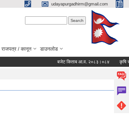
udayapurgadhirm@gmail.com
Search form
Search
 राजपत्र / कानून
डाउनलोड
बजेट किताब आ.व. २०८३।०८४
कृषि सेवा