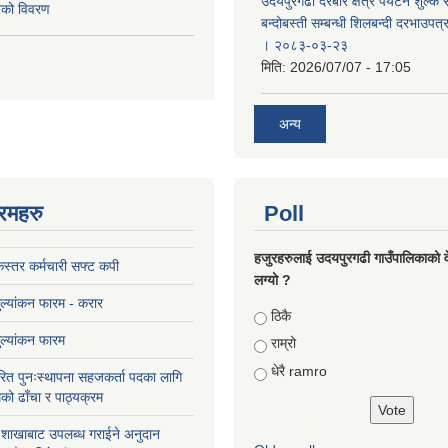
उदयपुरगढी दरबार क्षेत्र पर्यटन शुल्क
करको विवरण
बन्दोबस्ती सम्बन्धी शिलबन्दी दरभाउपत
। २०८३-०३-२३
मिति:
2026/07/07 - 17:05
अन्य
रमहरु
Poll
हजुरहरुलाई उदयपुरगढी गाउँपालिकाको 
स्तर कर्मचारी सफ्ट कपी
लग्यो ?
मुल्यांकन फारम - करार
Choices
ठिकै
मुल्यांकन फारम
राम्रो
धेरै ramro
ित पुनःस्थापना सहजकर्ता पदका लागि
को ढाँचा र पाठ्यक्रम
ास शाखाबाट उपलब्ध गराईने अनुदान