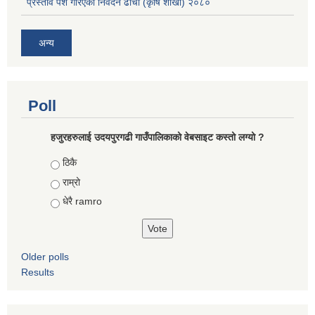
प्रस्ताव पेश गरिएको निवेदन ढाँचा (कृषि शाखा) २०८०
अन्य
Poll
हजुरहरुलाई उदयपुरगढी गाउँपालिकाको वेबसाइट कस्तो लग्यो ?
Choices
ठिकै
राम्रो
धेरै ramro
Older polls
Results