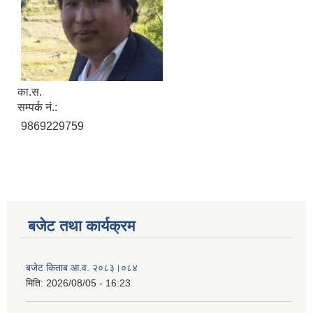
का‍‍.स.
सम्पर्क नं.:
9869229759
सूचनाको हक सम्बन्धी विवरण - स्वत प्रकाशन (२०८२ साउन - असोज)
बजेट तथा कार्यक्रम
बजेट किताब आ.व. २०८३।०८४
मिति:
2026/08/05 - 16:23