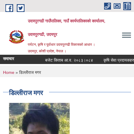
Skip to main content
उदयपुरगढी गाउँपालिका, गाउँ कार्यपालिकाको कार्यालय,
उदयपुरगढी, उदयपुर
पर्यटन, कृषि र पूर्वाधार उदयपुरगढी विकासकाे आधार ।
उदयपुर, काेशी प्रदेश, नेपाल ।
समाचार
बजेट किताब आ.व. २०८३।०८४
कृषि सेवा प्रदायकहरुको 
You are here
Home
» डिल्लीराज मगर
डिल्लीराज मगर