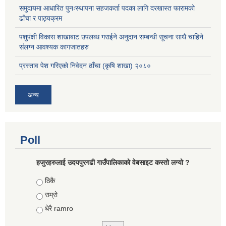
समुदायमा आधारित पुनःस्थापना सहजकर्ता पदका लागि दरखास्त फारामको
ढाँचा र पाठ्यक्रम
पशुपंक्षी विकास शाखाबाट उपलब्ध गराईने अनुदान सम्बन्धी सूचना साथै चाहिने
संलग्न आवश्यक कागजातहरु
प्रस्ताव पेश गरिएको निवेदन ढाँचा (कृषि शाखा) २०८०
अन्य
Poll
हजुरहरुलाई उदयपुरगढी गाउँपालिकाको वेबसाइट कस्तो लग्यो ?
Choices
ठिकै
राम्रो
धेरै ramro