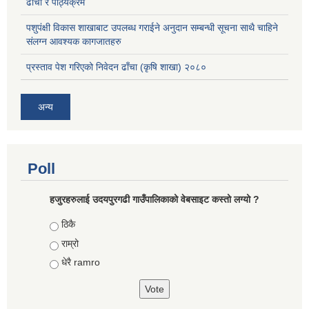
ढाँचा र पाठ्यक्रम
पशुपंक्षी विकास शाखाबाट उपलब्ध गराईने अनुदान सम्बन्धी सूचना साथै चाहिने
संलग्न आवश्यक कागजातहरु
प्रस्ताव पेश गरिएको निवेदन ढाँचा (कृषि शाखा) २०८०
अन्य
Poll
हजुरहरुलाई उदयपुरगढी गाउँपालिकाको वेबसाइट कस्तो लग्यो ?
Choices
ठिकै
राम्रो
धेरै ramro