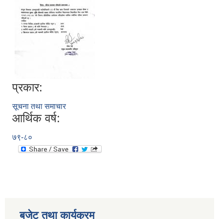
प्रकार:
सूचना तथा समाचार
सूचनाको हक सम्बन्धी विवरण - स्वत प्रकाशन (२०८२ साउन - असोज)
आर्थिक वर्ष:
७९-८०
बजेट तथा कार्यक्रम