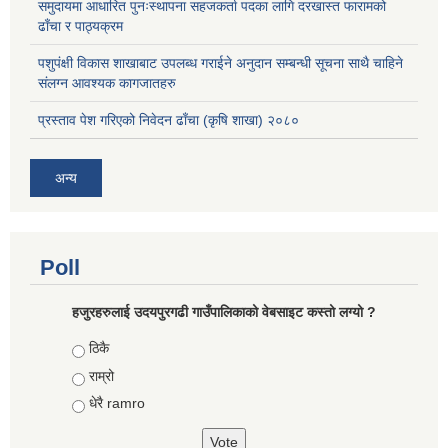
समुदायमा आधारित पुनःस्थापना सहजकर्ता पदका लागि दरखास्त फारामको
ढाँचा र पाठ्यक्रम
पशुपंक्षी विकास शाखाबाट उपलब्ध गराईने अनुदान सम्बन्धी सूचना साथै चाहिने
संलग्न आवश्यक कागजातहरु
प्रस्ताव पेश गरिएको निवेदन ढाँचा (कृषि शाखा) २०८०
अन्य
Poll
हजुरहरुलाई उदयपुरगढी गाउँपालिकाको वेबसाइट कस्तो लग्यो ?
Choices
ठिकै
राम्रो
धेरै ramro