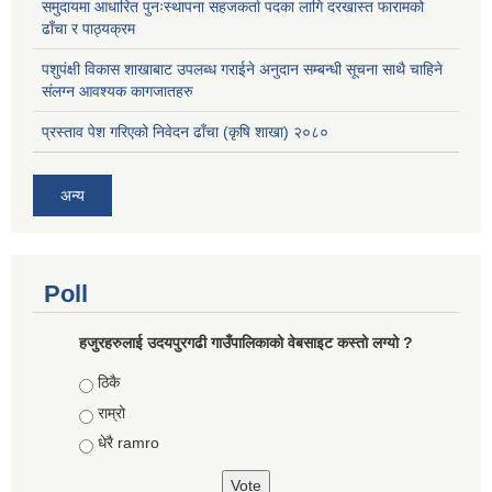
समुदायमा आधारित पुनःस्थापना सहजकर्ता पदका लागि दरखास्त फारामको
ढाँचा र पाठ्यक्रम
पशुपंक्षी विकास शाखाबाट उपलब्ध गराईने अनुदान सम्बन्धी सूचना साथै चाहिने
संलग्न आवश्यक कागजातहरु
प्रस्ताव पेश गरिएको निवेदन ढाँचा (कृषि शाखा) २०८०
अन्य
Poll
हजुरहरुलाई उदयपुरगढी गाउँपालिकाको वेबसाइट कस्तो लग्यो ?
Choices
ठिकै
राम्रो
धेरै ramro