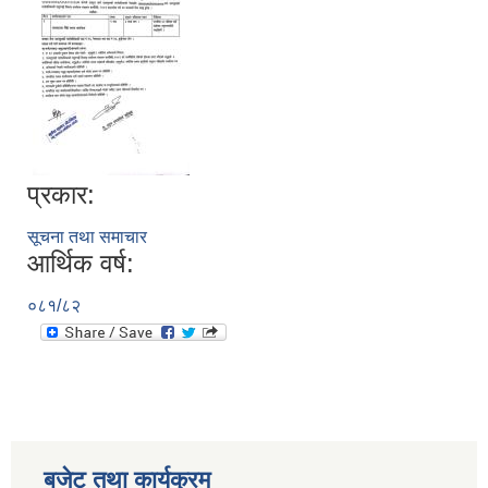
प्रकार:
सूचना तथा समाचार
सूचनाको हक सम्बन्धी विवरण - स्वत प्रकाशन (२०८२ साउन - असोज)
आर्थिक वर्ष:
०८१/८२
बजेट तथा कार्यक्रम