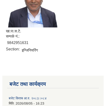
खा.पा.स.टे.
सम्पर्क नं.:
9842951631
Section:
इन्जिनियरिंग
सूचनाको हक सम्बन्धी विवरण - स्वत प्रकाशन (२०८२ साउन - असोज)
बजेट तथा कार्यक्रम
बजेट किताब आ.व. २०८३।०८४
मिति:
2026/08/05 - 16:23