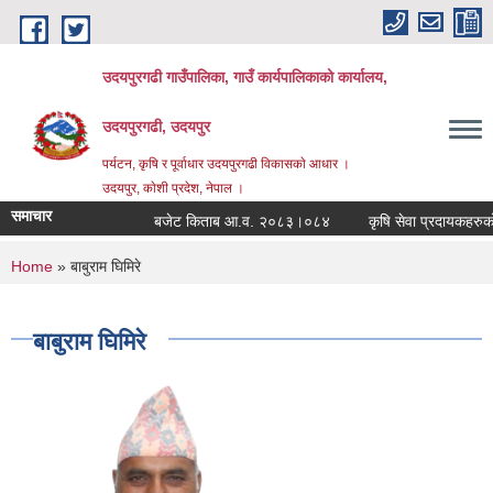
Skip to main content
उदयपुरगढी गाउँपालिका, गाउँ कार्यपालिकाको कार्यालय,
उदयपुरगढी, उदयपुर
पर्यटन, कृषि र पूर्वाधार उदयपुरगढी विकासकाे आधार ।
उदयपुर, काेशी प्रदेश, नेपाल ।
समाचार
बजेट किताब आ.व. २०८३।०८४
कृषि सेवा प्रदायकहरुको सं
You are here
Home
» बाबुराम घिमिरे
बाबुराम घिमिरे