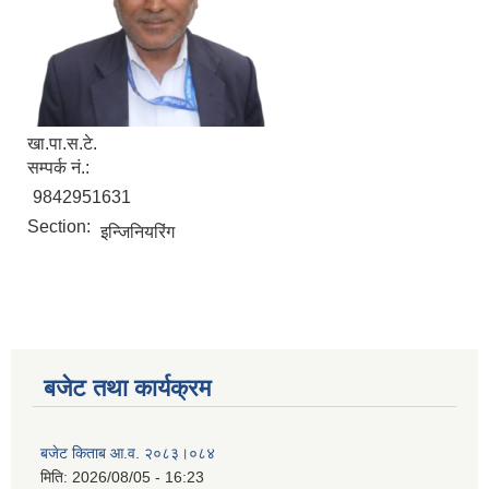
खा.पा.स.टे.
सम्पर्क नं.:
9842951631
Section:
इन्जिनियरिंग
सूचनाको हक सम्बन्धी विवरण - स्वत प्रकाशन (२०८२ साउन - असोज)
बजेट तथा कार्यक्रम
बजेट किताब आ.व. २०८३।०८४
मिति:
2026/08/05 - 16:23