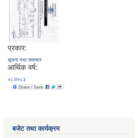
प्रकार:
सूचना तथा समाचार
आर्थिक वर्ष:
सूचनाको हक सम्बन्धी विवरण - स्वत प्रकाशन (२०८२ साउन - असोज)
०८२/०८३
बजेट तथा कार्यक्रम