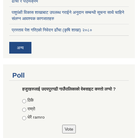
ढाँचा र पाठ्यक्रम
पशुपंक्षी विकास शाखाबाट उपलब्ध गराईने अनुदान सम्बन्धी सूचना साथै चाहिने
संलग्न आवश्यक कागजातहरु
प्रस्ताव पेश गरिएको निवेदन ढाँचा (कृषि शाखा) २०८०
अन्य
Poll
हजुरहरुलाई उदयपुरगढी गाउँपालिकाको वेबसाइट कस्तो लग्यो ?
Choices
ठिकै
राम्रो
धेरै ramro