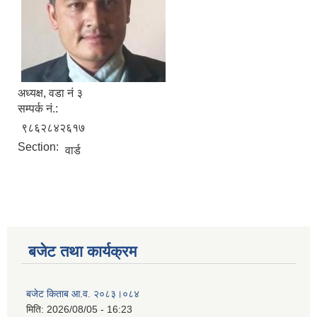
अध्यक्ष, वडा नं ३
सम्पर्क नं.:
९८६२८४२६१७
Section:
वार्ड
सूचनाको हक सम्बन्धी विवरण - स्वत प्रकाशन (२०८२ साउन - असोज)
बजेट तथा कार्यक्रम
बजेट किताब आ.व. २०८३।०८४
मिति:
2026/08/05 - 16:23