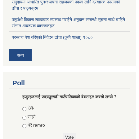
समुदायमा आधारित पुनःस्थापना सहजकर्ता पदका लागि दरखास्त फारामको
ढाँचा र पाठ्यक्रम
पशुपंक्षी विकास शाखाबाट उपलब्ध गराईने अनुदान सम्बन्धी सूचना साथै चाहिने
संलग्न आवश्यक कागजातहरु
प्रस्ताव पेश गरिएको निवेदन ढाँचा (कृषि शाखा) २०८०
अन्य
Poll
हजुरहरुलाई उदयपुरगढी गाउँपालिकाको वेबसाइट कस्तो लग्यो ?
Choices
ठिकै
राम्रो
धेरै ramro