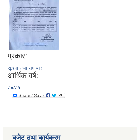
प्रकार:
सूचना तथा समाचार
सूचनाको हक सम्बन्धी विवरण - स्वत प्रकाशन (२०८२ साउन - असोज)
आर्थिक वर्ष:
८०/८१
बजेट तथा कार्यक्रम