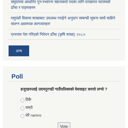
समुदायमा आधारित पुनःस्थापना सहजकर्ता पदका लागि दरखास्त फारामको
ढाँचा र पाठ्यक्रम
पशुपंक्षी विकास शाखाबाट उपलब्ध गराईने अनुदान सम्बन्धी सूचना साथै चाहिने
संलग्न आवश्यक कागजातहरु
प्रस्ताव पेश गरिएको निवेदन ढाँचा (कृषि शाखा) २०८०
अन्य
Poll
हजुरहरुलाई उदयपुरगढी गाउँपालिकाको वेबसाइट कस्तो लग्यो ?
Choices
ठिकै
राम्रो
धेरै ramro