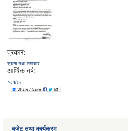
प्रकार:
सूचना तथा समाचार
सूचनाको हक सम्बन्धी विवरण - स्वत प्रकाशन (२०८२ साउन - असोज)
आर्थिक वर्ष:
०८१/८२
बजेट तथा कार्यक्रम