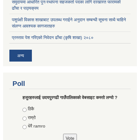
समुदायमा आधारित पुनःस्थापना सहजकर्ता पदका लागि दरखास्त फारामको
ढाँचा र पाठ्यक्रम
पशुपंक्षी विकास शाखाबाट उपलब्ध गराईने अनुदान सम्बन्धी सूचना साथै चाहिने
संलग्न आवश्यक कागजातहरु
प्रस्ताव पेश गरिएको निवेदन ढाँचा (कृषि शाखा) २०८०
अन्य
Poll
हजुरहरुलाई उदयपुरगढी गाउँपालिकाको वेबसाइट कस्तो लग्यो ?
Choices
ठिकै
राम्रो
धेरै ramro