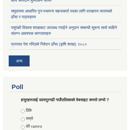
कार्य सम्पदान मुल्यांकन फारम
समुदायमा आधारित पुनःस्थापना सहजकर्ता पदका लागि दरखास्त फारामको
ढाँचा र पाठ्यक्रम
पशुपंक्षी विकास शाखाबाट उपलब्ध गराईने अनुदान सम्बन्धी सूचना साथै चाहिने
संलग्न आवश्यक कागजातहरु
प्रस्ताव पेश गरिएको निवेदन ढाँचा (कृषि शाखा) २०८०
अन्य
Poll
हजुरहरुलाई उदयपुरगढी गाउँपालिकाको वेबसाइट कस्तो लग्यो ?
Choices
ठिकै
राम्रो
धेरै ramro