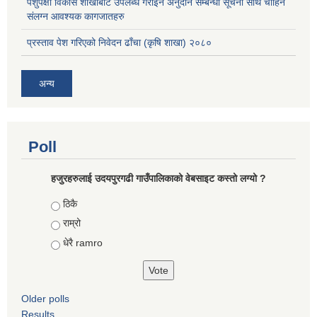
पशुपंक्षी विकास शाखाबाट उपलब्ध गराईने अनुदान सम्बन्धी सूचना साथै चाहिने
संलग्न आवश्यक कागजातहरु
प्रस्ताव पेश गरिएको निवेदन ढाँचा (कृषि शाखा) २०८०
अन्य
Poll
हजुरहरुलाई उदयपुरगढी गाउँपालिकाको वेबसाइट कस्तो लग्यो ?
Choices
ठिकै
राम्रो
धेरै ramro
Older polls
Results