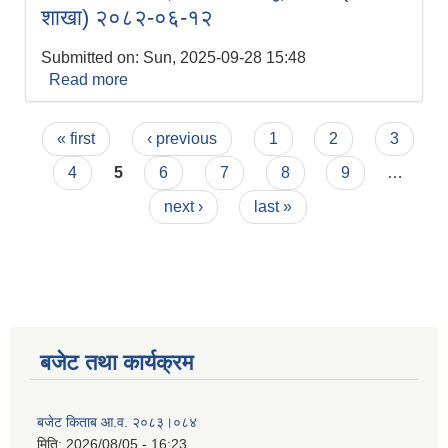
शाखा) २०८२-०६-१२
Submitted on:
Sun, 2025-09-28 15:48
Read more
about शिलबन्दी बोलपत्र आह्वानको सूचना ।
(स्वास्थ्य शाखा) २०८२-०६-१२
Pages
« first
‹ previous
1
2
3
4
5
6
7
8
9
…
next ›
last »
बजेट तथा कार्यक्रम
बजेट किताब आ.व. २०८३।०८४
मिति:
2026/08/05 - 16:23