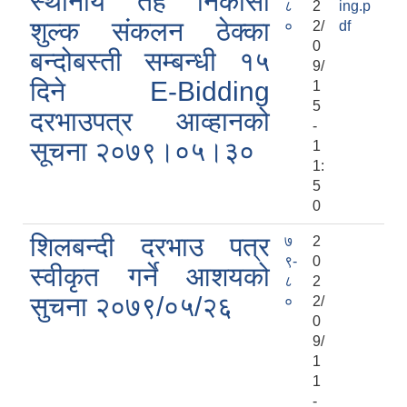
स्थानीय तह निकासी
८
2
ing.p
शुल्क संकलन ठेक्का
०
2/
df
0
बन्दोबस्ती सम्बन्धी १५
9/
दिने E-Bidding
1
5
दरभाउपत्र आव्हानको
-
सूचना २०७९।०५।३०
1
1:
5
0
शिलबन्दी दरभाउ पत्र
७
2
९-
0
स्वीकृत गर्ने आशयको
८
2
सुचना २०७९/०५/२६
०
2/
0
9/
1
1
-