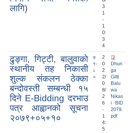
लागि)
3
1
-
1
0:
3
4
ढुङ्गा, गिट्टी, बालुवाकाे
७
2
९-
0
Dhun
स्थानीय तह निकासी
८
2
ga
शुल्क संकलन ठेक्का
०
2/
Gitti
0
Balu
बन्दाेवस्ती सम्बन्धी १५
8/
wa
दिने E-Bidding दरभाउ
2
Nikas
6
i BID
पत्र आह्वानको सूचना
-
2079.
२०७९+०५+१०
1
pdf
4:
5