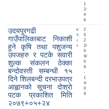
1
2:
4
6
उदयपुरगढी
७
2
९-
0
गाउँपालिकाबाट निकाशी
८
2
हुने कृषि तथा पशुजन्य
०
2/
0
उपजहरु र पटके सवारी
9/
शुल्क संकलन ठेक्का
0
9
बन्दोवस्ती सम्बन्धी १५
-
दिने शिलबन्दी दरभाउपत्र
1
4:
आह्वानको सूचना दाेश्राे
0
पटक प्रकाशित मिति
9
२०७९+०५+२४