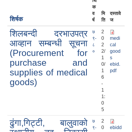
र्थि
क
व
मि
दस्तावे
शिर्षक
र्ष
ति
ज
शिलबन्दी दरभाउपत्र
७
2
९-
0
medi
आव्हान सम्बन्धी सूचना
८
2
cal
(Procurement for
०
2/
good
1
s
purchase and
0/
ebid.
सूचनाको हक सम्बन्धी विवरण - स्वत प्रकाशन (२०८२ साउन - असोज)
supplies of medical
1
pdf
6
goods)
-
1
1:
0
5
शिलबन्दी दरभाउपत्र स्वीकृत गर्ने आसयको सूचना - पटके कर (२०८१-०३-०७)
ढुंगा,गिट्टी, बालुवाको
७
2
९-
0
ebidd