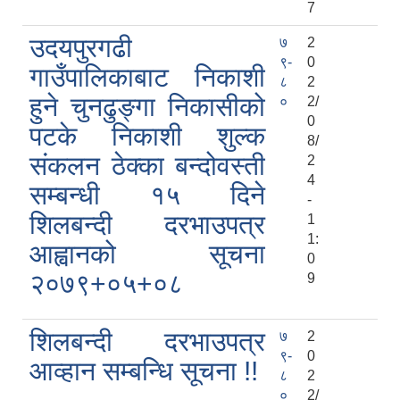
7
उदयपुरगढी
७
2
९-
0
गाउँपालिकाबाट निकाशी
८
2
हुने चुनढुङ्गा निकासीको
०
2/
0
पटके निकाशी शुल्क
8/
संकलन ठेक्का बन्दोवस्ती
2
4
सम्बन्धी १५ दिने
-
शिलबन्दी दरभाउपत्र
1
1:
आह्वानको सूचना
0
२०७९+०५+०८
9
शिलबन्दी दरभाउपत्र
७
2
९-
0
आव्हान सम्बन्धि सूचना !!
८
2
०
2/