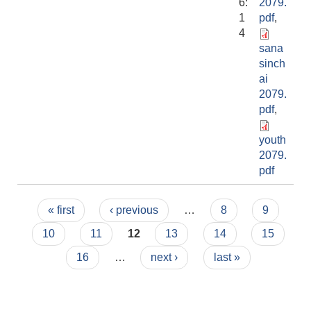
6:
2079.
1
pdf
,
4
sana
sinch
ai
2079.
pdf
,
youth
2079.
pdf
Pages
« first
‹ previous
…
8
9
10
11
12
13
14
15
16
…
next ›
last »