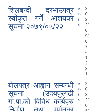
शिलबन्दी दरभाउपत्र
७
2
९-
0
स्वीकृत गर्ने आशयको
८
2
सूचना २०७९/०५/२२
०
2/
0
9/
0
7
-
1
2:
2
1
बाेलपत्र आह्वान सम्बन्धी
७
2
९-
0
सूचना (उदयपुरगढी
८
2
गा.पा.काे विविध कार्यहरु
०
2/
0
निर्माण तथा मर्मतका
8/