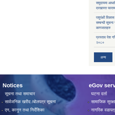
समुदायमा आधार
दरखास्त फाराम
पशुपंक्षी विक
सम्बन्धी सूचना
कागजातहरु
प्रस्ताव पेश ग
२०८०
अन्य
Notices
eGov serv
सूचना तथा समाचार
घटना दर्ता
सार्वजनिक खरीद /बोलपत्र सूचना
सामाजिक सुरक्ष
एन, कानुन तथा निर्देशिका
नागरिक वडापत्