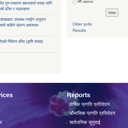
धेरै ramro
ित पुनःस्थापना सहजकर्ता पदका लागि
को ढाँचा र पाठ्यक्रम
ास शाखाबाट उपलब्ध गराईने अनुदान
Older polls
 साथै चाहिने संलग्न आवश्यक
Results
रिएको निवेदन ढाँचा (कृषि शाखा)
ices
Reports
वार्षिक प्रगति प्रतिवेदन
ा
चौमासिक प्रगति प्रतिवेदन
र
सार्वजनिक सुनुवाई