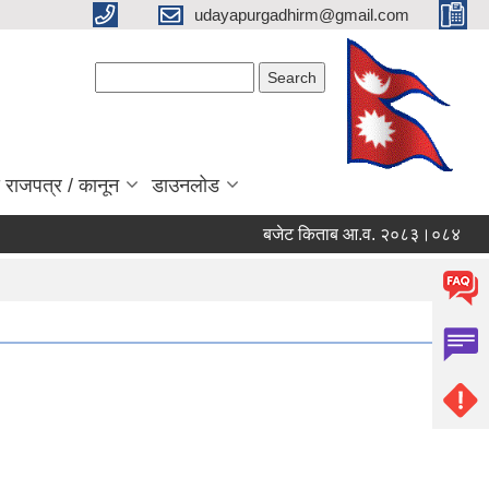
udayapurgadhirm@gmail.com
Search form
Search
 राजपत्र / कानून
डाउनलोड
बजेट किताब आ.व. २०८३।०८४
कृष