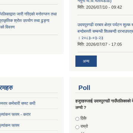
नमुना मा.वि.भलायडाँडा)
मिति:
2026/07/10 - 09:42
पलिकाद्वारा जारी गरिएको मनोरन्जन तथा
प्राकृतिक श्रोत उपयोग तथा ढुङ्गा
उदयपुरगढी दरबार क्षेत्र पर्यटन शुल्क
करको विवरण
बन्दोबस्ती सम्बन्धी शिलबन्दी दरभाउपत
। २०८३-०३-२३
मिति:
2026/07/07 - 17:05
अन्य
रमहरु
Poll
हजुरहरुलाई उदयपुरगढी गाउँपालिकाको 
स्तर कर्मचारी सफ्ट कपी
लग्यो ?
मुल्यांकन फारम - करार
Choices
ठिकै
मुल्यांकन फारम
राम्रो