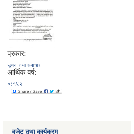
प्रकार:
सूचना तथा समाचार
सूचनाको हक सम्बन्धी विवरण - स्वत प्रकाशन (२०८२ साउन - असोज)
आर्थिक वर्ष:
०८१/८२
बजेट तथा कार्यक्रम