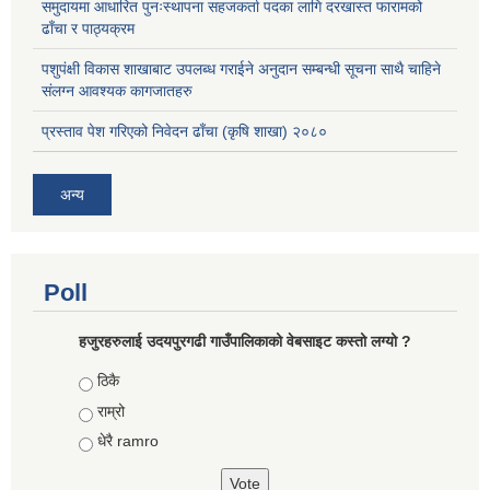
समुदायमा आधारित पुनःस्थापना सहजकर्ता पदका लागि दरखास्त फारामको
ढाँचा र पाठ्यक्रम
पशुपंक्षी विकास शाखाबाट उपलब्ध गराईने अनुदान सम्बन्धी सूचना साथै चाहिने
संलग्न आवश्यक कागजातहरु
प्रस्ताव पेश गरिएको निवेदन ढाँचा (कृषि शाखा) २०८०
अन्य
Poll
हजुरहरुलाई उदयपुरगढी गाउँपालिकाको वेबसाइट कस्तो लग्यो ?
Choices
ठिकै
राम्रो
धेरै ramro