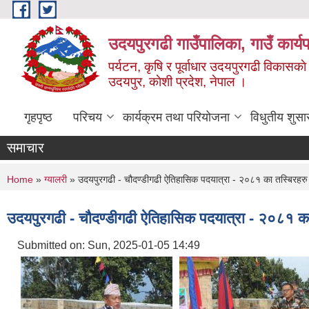
Skip to main content
उदयपुरगढी गाउँपालिका, गाउँ कार्
पर्यटन, कृषि र पूर्वाधार उदयपुरगढी विकासक
उदयपुर, काेशी प्रदेश, नेपाल ।
गृहपृष्ठ
परिचय
कार्यक्रम तथा परियोजना
विधुतीय शुसा
समाचार
You are here
Home
»
ग्यालरी
» उदयपुरगढी - चौदण्डीगढी ऐतिहासिक पदयात्रा - २०८१ का तस्बिरह
उदयपुरगढी - चौदण्डीगढी ऐतिहासिक पदयात्रा - २०८१ 
Submitted on:
Sun, 2025-01-05 14:49