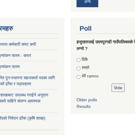
अन्य
रमहरु
Poll
हजुरहरुलाई उदयपुरगढी गाउँपालिकाको 
स्तर कर्मचारी सफ्ट कपी
लग्यो ?
मुल्यांकन फारम - करार
Choices
ठिकै
मुल्यांकन फारम
राम्रो
धेरै ramro
ित पुनःस्थापना सहजकर्ता पदका लागि
को ढाँचा र पाठ्यक्रम
ास शाखाबाट उपलब्ध गराईने अनुदान
Older polls
 साथै चाहिने संलग्न आवश्यक
Results
रिएको निवेदन ढाँचा (कृषि शाखा)