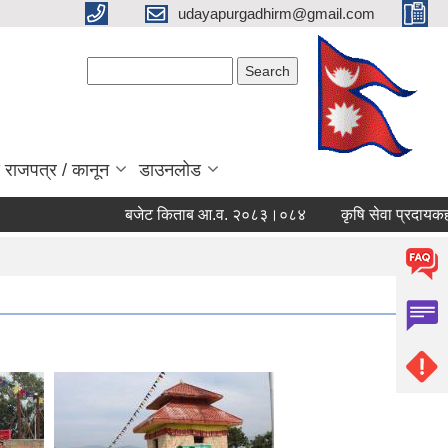
udayapurgadhirm@gmail.com
Search form
Search
 राजपत्र / कानून
डाउनलोड
बजेट किताब आ.व. २०८३।०८४
कृषि सेवा प्रदायकहरुको 