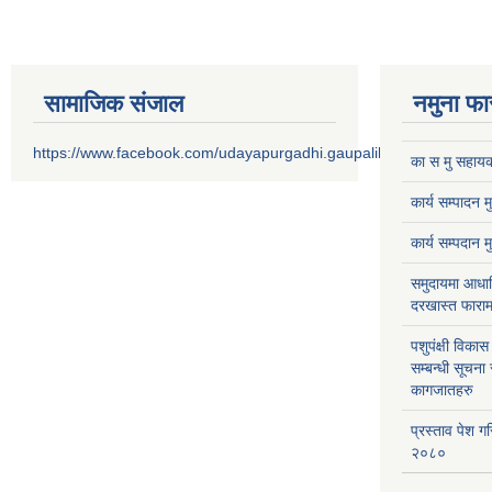
सामाजिक संजाल
नमुना फा
https://www.facebook.com/udayapurgadhi.gaupalika
का स मु सहायक
कार्य सम्पादन 
कार्य सम्पदान 
समुदायमा आधार
दरखास्त फाराम
पशुपंक्षी विक
सम्बन्धी सूचना
कागजातहरु
प्रस्ताव पेश ग
२०८०