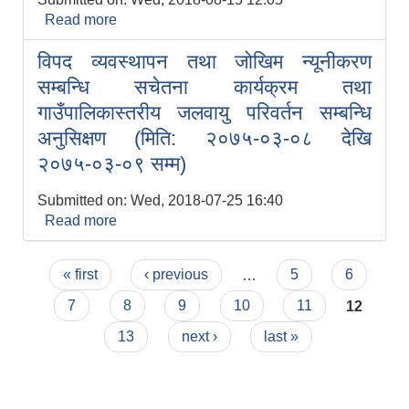
Read more
about सार्वजनिक सुनुवार्इ तथा सामाजिक परिक्षण
कार्यक्रम
विपद व्यवस्थापन तथा जोखिम न्यूनीकरण
सम्बन्धि सचेतना कार्यक्रम तथा
गाउँपालिकास्तरीय जलवायु परिवर्तन सम्बन्धि
अनुसिक्षण (मिति: २०७५-०३-०८ देखि
२०७५-०३-०९ सम्म)
कोशी प्रदेशका माननीय प्रदेश प्रमुख श्री परशुराम खापुङ्ग ज्यूको भ्रमण
Submitted on:
Wed, 2018-07-25 16:40
Read more
about विपद व्यवस्थापन तथा जोखिम न्यूनीकरण
सम्बन्धि सचेतना कार्यक्रम तथा गाउँपालिकास्तरीय
जलवायु परिवर्तन सम्बन्धि अनुसिक्षण (मिति:
Pages
« first
‹ previous
…
5
6
२०७५-०३-०८ देखि २०७५-०३-०९ सम्म)
पालिकास्तरीय शैक्षिक विषयक घुम्ती बैठक तथा अनुभव आदान प्रदान कार्यक्रम -२०८१-०२-१५
7
8
9
10
11
12
13
next ›
last »
पूर्ण खोप सुनिश्चितता तथा दिगोपना र एच पी भी खोप सम्बन्धी १ दिने अभिमुखीकरण कर्यक्रम - २०८२/१०/२५ गते