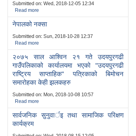
Submitted on:
Wed, 2018-12-05 12:34
Read more
about उदयपुरगढी गाउँपालिकाद्वारा आयोजित नेतृत्व
तथा संस्थागत बिकास तालिम एवम् अनुशिक्षण
नेपालको नक्सा
कार्यक्रम
Submitted on:
Sun, 2018-10-28 12:37
Read more
about नेपालको नक्सा
२०७५ साल आश्विन २१ गते उदयपुरगढी
गाउँपलिकाको कार्यालयमा भएकाे "उदयपुरगढी
सूचनाको हक सम्बन्धी विवरण - स्वत प्रकाशन (२०८२ साउन - असोज)
राष्ट्रिय साप्ताहिक" पत्रिकाको बिमोचन
समारोहका केही झलकहरु
उदयपुरगढी - चौदण्डीगढी ऐतिहासिक पदयाक्रा - २०८१ का तस्बिरहरु (२०८१-०९-२१)
Submitted on:
Mon, 2018-10-08 10:57
Read more
about २०७५ साल आश्विन २१ गते उदयपुरगढी
उदयपुरगढी भ्रमण - २०८२/०४/०९ (चौदण्डीगढी न.पा. उप-प्रमुख श्री मणिकादेवी दुलाल र बेलका न.पा. उप-प्रमुख श्री जिरा राई )
गाउँपलिकाको कार्यालयमा भएकाे "उदयपुरगढी
सार्वजनिक सुनुवार्इ तथा सामाजिक परिक्षण
राष्ट्रिय साप्ताहिक" पत्रिकाको बिमोचन समारोहका
केही झलकहरु
एकिकृत पाठ्यक्रम सम्बन्धी ५ दिने कस्टमाईज्ड तालिम - (शिक्षा, युवा तथा खेलकुद शाखा)
कार्यक्रम
Submitted on:
Wed, 2018-08-15 12:05