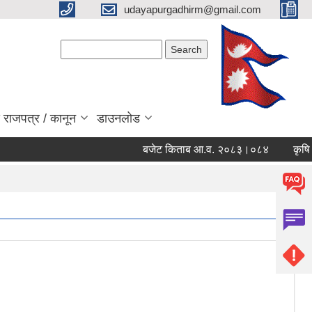
udayapurgadhirm@gmail.com
Search form
Search
 राजपत्र / कानून
डाउनलोड
बजेट किताब आ.व. २०८३।०८४
कृषि सेव