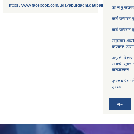
https://www.facebook.com/udayapurgadhi.gaupalika
का स मु सहायक
कार्य सम्पादन 
कार्य सम्पदान 
समुदायमा आधार
दरखास्त फाराम
पशुपंक्षी विक
सम्बन्धी सूचना
कागजातहरु
प्रस्ताव पेश ग
२०८०
अन्य