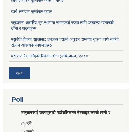
कार्य सम्पादन मुल्यांकन फारम - करार
कार्य सम्पदान मुल्यांकन फारम
समुदायमा आधारित पुनःस्थापना सहजकर्ता पदका लागि दरखास्त फारामको
ढाँचा र पाठ्यक्रम
पशुपंक्षी विकास शाखाबाट उपलब्ध गराईने अनुदान सम्बन्धी सूचना साथै चाहिने
संलग्न आवश्यक कागजातहरु
प्रस्ताव पेश गरिएको निवेदन ढाँचा (कृषि शाखा) २०८०
अन्य
Poll
हजुरहरुलाई उदयपुरगढी गाउँपालिकाको वेबसाइट कस्तो लग्यो ?
Choices
ठिकै
राम्रो