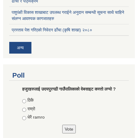
ढाँचा र पाठ्यक्रम
पशुपंक्षी विकास शाखाबाट उपलब्ध गराईने अनुदान सम्बन्धी सूचना साथै चाहिने
संलग्न आवश्यक कागजातहरु
प्रस्ताव पेश गरिएको निवेदन ढाँचा (कृषि शाखा) २०८०
अन्य
Poll
हजुरहरुलाई उदयपुरगढी गाउँपालिकाको वेबसाइट कस्तो लग्यो ?
Choices
ठिकै
राम्रो
धेरै ramro