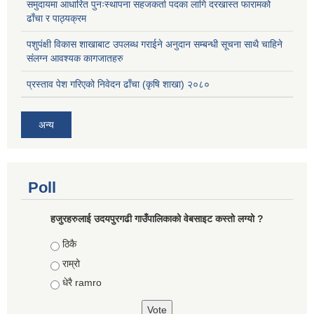
समुदायमा आधारित पुनःस्थापना सहजकर्ता पदका लागि दरखास्त फारामको
ढाँचा र पाठ्यक्रम
पशुपंक्षी विकास शाखाबाट उपलब्ध गराईने अनुदान सम्बन्धी सूचना साथै चाहिने
संलग्न आवश्यक कागजातहरु
प्रस्ताव पेश गरिएको निवेदन ढाँचा (कृषि शाखा) २०८०
अन्य
Poll
हजुरहरुलाई उदयपुरगढी गाउँपालिकाको वेबसाइट कस्तो लग्यो ?
Choices
ठिकै
राम्रो
धेरै ramro