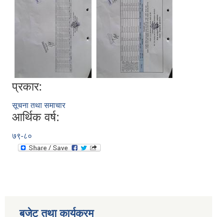
प्रकार:
सूचना तथा समाचार
सूचनाको हक सम्बन्धी विवरण - स्वत प्रकाशन (२०८२ साउन - असोज)
आर्थिक वर्ष:
७९-८०
बजेट तथा कार्यक्रम